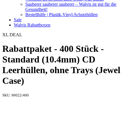
Sauberer sauberer sauberer – Walvis ist gut für die
Gesundheit!
Bestellhilfe | Plastik-Vinyl-Schutzhüllen
Sale
Walvis Rabattboxen
XL DEAL
Rabattpaket - 400 Stück -
Standard (10.4mm) CD
Leerhüllen, ohne Trays (Jewel
Case)
SKU:
90022/400