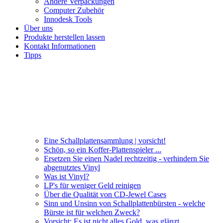
Andere Verpackungen
Computer Zubehör
Innodesk Tools
Über uns
Produkte herstellen lassen
Kontakt Informationen
Tipps
Eine Schallplattensammlung | vorsicht!
Schön, so ein Koffer-Plattenspieler ...
Ersetzen Sie einen Nadel rechtzeitig - verhindern Sie
abgenutztes Vinyl
Was ist Vinyl?
LP's für weniger Geld reinigen
Über die Qualität von CD-Jewel Cases
Sinn und Unsinn von Schallplattenbürsten - welche
Bürste ist für welchen Zweck?
Vorsicht: Es ist nicht alles Gold, was glänzt