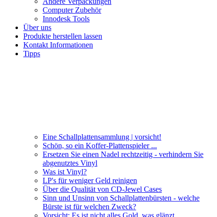
Andere Verpackungen
Computer Zubehör
Innodesk Tools
Über uns
Produkte herstellen lassen
Kontakt Informationen
Tipps
Eine Schallplattensammlung | vorsicht!
Schön, so ein Koffer-Plattenspieler ...
Ersetzen Sie einen Nadel rechtzeitig - verhindern Sie
abgenutztes Vinyl
Was ist Vinyl?
LP's für weniger Geld reinigen
Über die Qualität von CD-Jewel Cases
Sinn und Unsinn von Schallplattenbürsten - welche
Bürste ist für welchen Zweck?
Vorsicht: Es ist nicht alles Gold, was glänzt