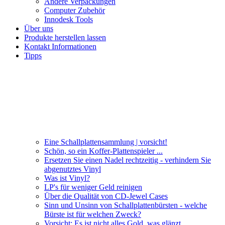
Andere Verpackungen
Computer Zubehör
Innodesk Tools
Über uns
Produkte herstellen lassen
Kontakt Informationen
Tipps
Eine Schallplattensammlung | vorsicht!
Schön, so ein Koffer-Plattenspieler ...
Ersetzen Sie einen Nadel rechtzeitig - verhindern Sie
abgenutztes Vinyl
Was ist Vinyl?
LP's für weniger Geld reinigen
Über die Qualität von CD-Jewel Cases
Sinn und Unsinn von Schallplattenbürsten - welche
Bürste ist für welchen Zweck?
Vorsicht: Es ist nicht alles Gold, was glänzt