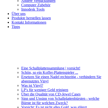
Andere Verpackungen
Computer Zubehör
Innodesk Tools
Über uns
Produkte herstellen lassen
Kontakt Informationen
Tipps
Eine Schallplattensammlung | vorsicht!
Schön, so ein Koffer-Plattenspieler ...
Ersetzen Sie einen Nadel rechtzeitig - verhindern Sie
abgenutztes Vinyl
Was ist Vinyl?
LP's für weniger Geld reinigen
Über die Qualität von CD-Jewel Cases
Sinn und Unsinn von Schallplattenbürsten - welche
Bürste ist für welchen Zweck?
Vorsicht: Es ist nicht alles Gold, was glänzt