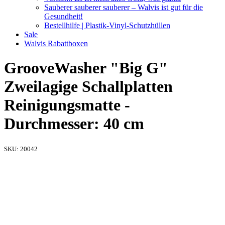
Sauberer sauberer sauberer – Walvis ist gut für die
Gesundheit!
Bestellhilfe | Plastik-Vinyl-Schutzhüllen
Sale
Walvis Rabattboxen
GrooveWasher "Big G"
Zweilagige Schallplatten
Reinigungsmatte -
Durchmesser: 40 cm
SKU:
20042