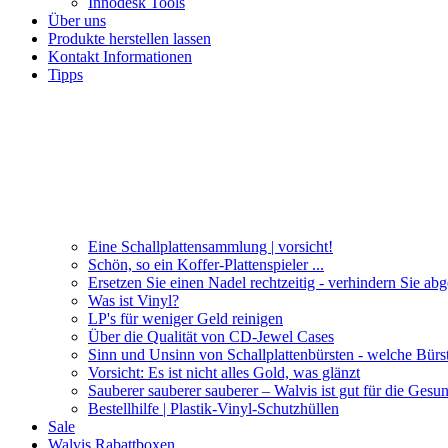
Innodesk Tools
Über uns
Produkte herstellen lassen
Kontakt Informationen
Tipps
Eine Schallplattensammlung | vorsicht!
Schön, so ein Koffer-Plattenspieler ...
Ersetzen Sie einen Nadel rechtzeitig - verhindern Sie ab
Was ist Vinyl?
LP's für weniger Geld reinigen
Über die Qualität von CD-Jewel Cases
Sinn und Unsinn von Schallplattenbürsten - welche Bürs
Vorsicht: Es ist nicht alles Gold, was glänzt
Sauberer sauberer sauberer – Walvis ist gut für die Gesun
Bestellhilfe | Plastik-Vinyl-Schutzhüllen
Sale
Walvis Rabattboxen