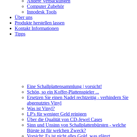
Andere Verpackungen
Computer Zubehör
Innodesk Tools
Über uns
Produkte herstellen lassen
Kontakt Informationen
Tipps
Eine Schallplattensammlung | vorsicht!
Schön, so ein Koffer-Plattenspieler ...
Ersetzen Sie einen Nadel rechtzeitig - verhindern Sie
abgenutztes Vinyl
Was ist Vinyl?
LP's für weniger Geld reinigen
Über die Qualität von CD-Jewel Cases
Sinn und Unsinn von Schallplattenbürsten - welche
Bürste ist für welchen Zweck?
Vorsicht: Es ist nicht alles Gold, was glänzt