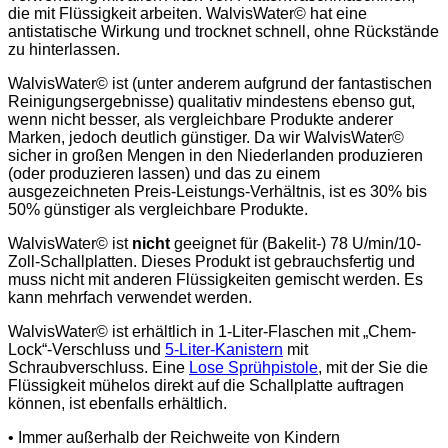
die mit Flüssigkeit arbeiten. WalvisWater© hat eine
antistatische Wirkung und trocknet schnell, ohne Rückstände
zu hinterlassen.
WalvisWater© ist (unter anderem aufgrund der fantastischen
Reinigungsergebnisse) qualitativ mindestens ebenso gut,
wenn nicht besser, als vergleichbare Produkte anderer
Marken, jedoch deutlich günstiger. Da wir WalvisWater©
sicher in großen Mengen in den Niederlanden produzieren
(oder produzieren lassen) und das zu einem
ausgezeichneten Preis-Leistungs-Verhältnis, ist es 30% bis
50% günstiger als vergleichbare Produkte.
WalvisWater© ist
nicht
geeignet für (Bakelit-) 78 U/min/10-
Zoll-Schallplatten. Dieses Produkt ist gebrauchsfertig und
muss nicht mit anderen Flüssigkeiten gemischt werden. Es
kann mehrfach verwendet werden.
WalvisWater© ist erhältlich in 1-Liter-Flaschen mit „Chem-
Lock“-Verschluss und
5-Liter-Kanistern
mit
Schraubverschluss. Eine
Lose Sprühpistole
, mit der Sie die
Flüssigkeit mühelos direkt auf die Schallplatte auftragen
können, ist ebenfalls erhältlich.
• Immer außerhalb der Reichweite von Kindern