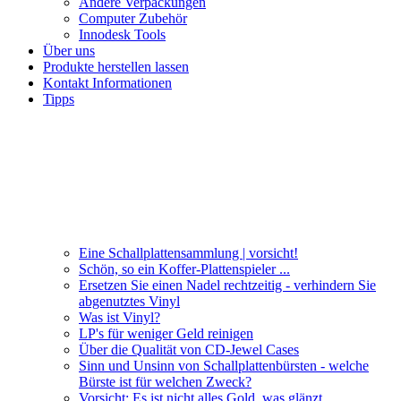
Andere Verpackungen
Computer Zubehör
Innodesk Tools
Über uns
Produkte herstellen lassen
Kontakt Informationen
Tipps
Eine Schallplattensammlung | vorsicht!
Schön, so ein Koffer-Plattenspieler ...
Ersetzen Sie einen Nadel rechtzeitig - verhindern Sie
abgenutztes Vinyl
Was ist Vinyl?
LP's für weniger Geld reinigen
Über die Qualität von CD-Jewel Cases
Sinn und Unsinn von Schallplattenbürsten - welche
Bürste ist für welchen Zweck?
Vorsicht: Es ist nicht alles Gold, was glänzt