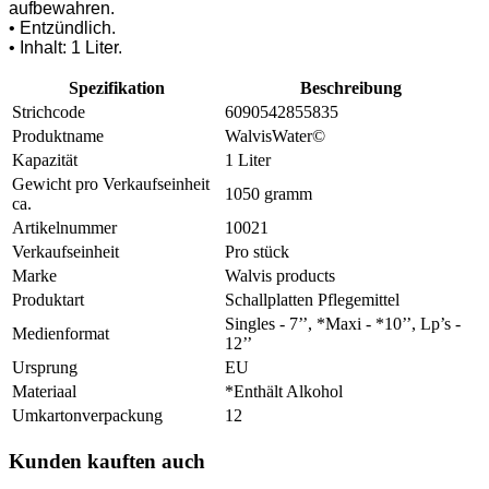
aufbewahren.
• Entzündlich.
• Inhalt: 1 Liter.
Spezifikation
Beschreibung
Strichcode
6090542855835
Produktname
WalvisWater©
Kapazität
1 Liter
Gewicht pro Verkaufseinheit
1050 gramm
ca.
Artikelnummer
10021
Verkaufseinheit
Pro stück
Marke
Walvis products
Produktart
Schallplatten Pflegemittel
Singles - 7’’, *Maxi - *10’’, Lp’s -
Medienformat
12’’
Ursprung
EU
Materiaal
*Enthält Alkohol
Umkartonverpackung
12
Kunden kauften auch