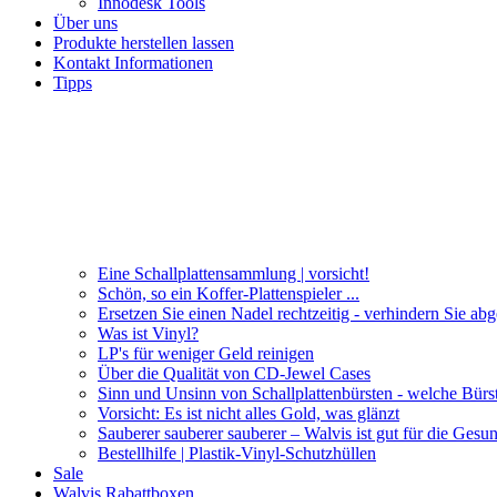
Innodesk Tools
Über uns
Produkte herstellen lassen
Kontakt Informationen
Tipps
Eine Schallplattensammlung | vorsicht!
Schön, so ein Koffer-Plattenspieler ...
Ersetzen Sie einen Nadel rechtzeitig - verhindern Sie ab
Was ist Vinyl?
LP's für weniger Geld reinigen
Über die Qualität von CD-Jewel Cases
Sinn und Unsinn von Schallplattenbürsten - welche Bürs
Vorsicht: Es ist nicht alles Gold, was glänzt
Sauberer sauberer sauberer – Walvis ist gut für die Gesun
Bestellhilfe | Plastik-Vinyl-Schutzhüllen
Sale
Walvis Rabattboxen