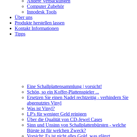
Andere Verpackungen
Computer Zubehör
Innodesk Tools
Über uns
Produkte herstellen lassen
Kontakt Informationen
Tipps
Eine Schallplattensammlung | vorsicht!
Schön, so ein Koffer-Plattenspieler ...
Ersetzen Sie einen Nadel rechtzeitig - verhindern Sie
abgenutztes Vinyl
Was ist Vinyl?
LP's für weniger Geld reinigen
Über die Qualität von CD-Jewel Cases
Sinn und Unsinn von Schallplattenbürsten - welche
Bürste ist für welchen Zweck?
Vorsicht: Es ist nicht alles Gold, was glänzt