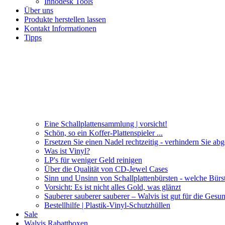
Innodesk Tools
Über uns
Produkte herstellen lassen
Kontakt Informationen
Tipps
Eine Schallplattensammlung | vorsicht!
Schön, so ein Koffer-Plattenspieler ...
Ersetzen Sie einen Nadel rechtzeitig - verhindern Sie ab
Was ist Vinyl?
LP's für weniger Geld reinigen
Über die Qualität von CD-Jewel Cases
Sinn und Unsinn von Schallplattenbürsten - welche Bürs
Vorsicht: Es ist nicht alles Gold, was glänzt
Sauberer sauberer sauberer – Walvis ist gut für die Gesun
Bestellhilfe | Plastik-Vinyl-Schutzhüllen
Sale
Walvis Rabattboxen