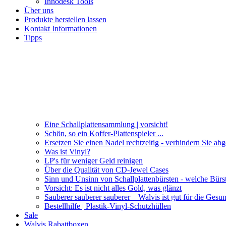
Innodesk Tools
Über uns
Produkte herstellen lassen
Kontakt Informationen
Tipps
Eine Schallplattensammlung | vorsicht!
Schön, so ein Koffer-Plattenspieler ...
Ersetzen Sie einen Nadel rechtzeitig - verhindern Sie ab
Was ist Vinyl?
LP's für weniger Geld reinigen
Über die Qualität von CD-Jewel Cases
Sinn und Unsinn von Schallplattenbürsten - welche Bürs
Vorsicht: Es ist nicht alles Gold, was glänzt
Sauberer sauberer sauberer – Walvis ist gut für die Gesun
Bestellhilfe | Plastik-Vinyl-Schutzhüllen
Sale
Walvis Rabattboxen