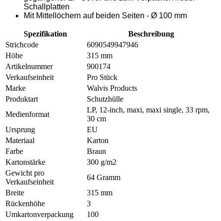
Schallplatten
Mit Mittellöchern auf beiden Seiten - Ø 100 mm
Spezifikation
Beschreibung
Strichcode
6090549947946
Höhe
315 mm
Artikelnummer
900174
Verkaufseinheit
Pro Stück
Marke
Walvis Products
Produktart
Schutzhülle
LP, 12-inch, maxi, maxi single, 33 rpm,
Medienformat
30 cm
Ursprung
EU
Materiaal
Karton
Farbe
Braun
Kartonstärke
300 g/m2
Gewicht pro
64 Gramm
Verkaufseinheit
Breite
315 mm
Rückenhöhe
3
Umkartonverpackung
100