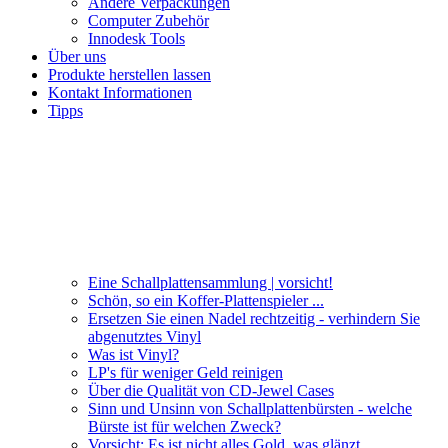
Andere Verpackungen
Computer Zubehör
Innodesk Tools
Über uns
Produkte herstellen lassen
Kontakt Informationen
Tipps
Eine Schallplattensammlung | vorsicht!
Schön, so ein Koffer-Plattenspieler ...
Ersetzen Sie einen Nadel rechtzeitig - verhindern Sie
abgenutztes Vinyl
Was ist Vinyl?
LP's für weniger Geld reinigen
Über die Qualität von CD-Jewel Cases
Sinn und Unsinn von Schallplattenbürsten - welche
Bürste ist für welchen Zweck?
Vorsicht: Es ist nicht alles Gold, was glänzt