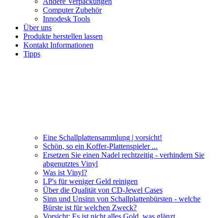
Andere Verpackungen
Computer Zubehör
Innodesk Tools
Über uns
Produkte herstellen lassen
Kontakt Informationen
Tipps
Eine Schallplattensammlung | vorsicht!
Schön, so ein Koffer-Plattenspieler ...
Ersetzen Sie einen Nadel rechtzeitig - verhindern Sie
abgenutztes Vinyl
Was ist Vinyl?
LP's für weniger Geld reinigen
Über die Qualität von CD-Jewel Cases
Sinn und Unsinn von Schallplattenbürsten - welche
Bürste ist für welchen Zweck?
Vorsicht: Es ist nicht alles Gold, was glänzt