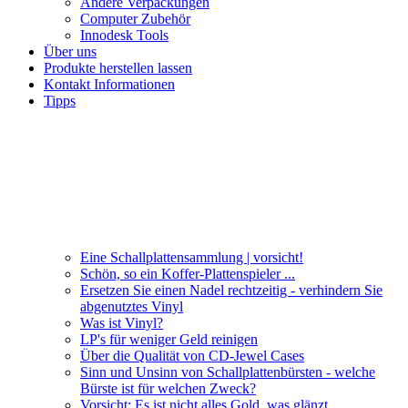
Andere Verpackungen
Computer Zubehör
Innodesk Tools
Über uns
Produkte herstellen lassen
Kontakt Informationen
Tipps
Eine Schallplattensammlung | vorsicht!
Schön, so ein Koffer-Plattenspieler ...
Ersetzen Sie einen Nadel rechtzeitig - verhindern Sie
abgenutztes Vinyl
Was ist Vinyl?
LP's für weniger Geld reinigen
Über die Qualität von CD-Jewel Cases
Sinn und Unsinn von Schallplattenbürsten - welche
Bürste ist für welchen Zweck?
Vorsicht: Es ist nicht alles Gold, was glänzt