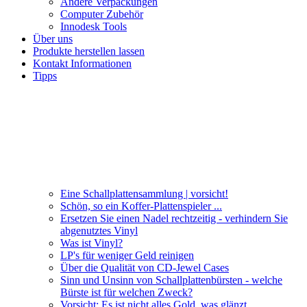
Andere Verpackungen
Computer Zubehör
Innodesk Tools
Über uns
Produkte herstellen lassen
Kontakt Informationen
Tipps
Eine Schallplattensammlung | vorsicht!
Schön, so ein Koffer-Plattenspieler ...
Ersetzen Sie einen Nadel rechtzeitig - verhindern Sie
abgenutztes Vinyl
Was ist Vinyl?
LP's für weniger Geld reinigen
Über die Qualität von CD-Jewel Cases
Sinn und Unsinn von Schallplattenbürsten - welche
Bürste ist für welchen Zweck?
Vorsicht: Es ist nicht alles Gold, was glänzt