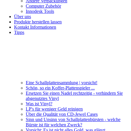
Andere Verpackungen
Computer Zubehör
Innodesk Tools
Über uns
Produkte herstellen lassen
Kontakt Informationen
Tipps
Eine Schallplattensammlung | vorsicht!
Schön, so ein Koffer-Plattenspieler ...
Ersetzen Sie einen Nadel rechtzeitig - verhindern Sie
abgenutztes Vinyl
Was ist Vinyl?
LP's für weniger Geld reinigen
Über die Qualität von CD-Jewel Cases
Sinn und Unsinn von Schallplattenbürsten - welche
Bürste ist für welchen Zweck?
Vorsicht: Es ist nicht alles Gold, was glänzt