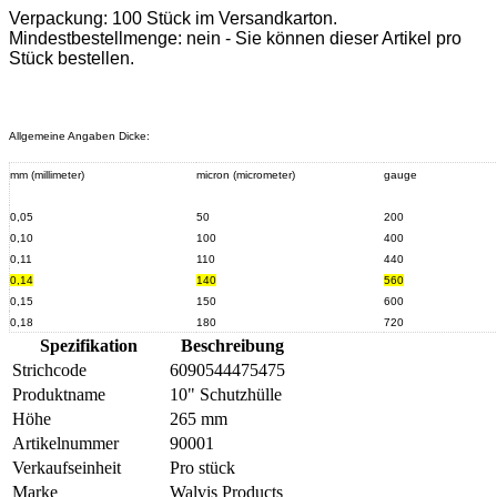
Verpackung: 100 Stück im Versandkarton.
Mindestbestellmenge: nein - Sie können dieser Artikel pro
Stück bestellen.
Allgemeine Angaben Dicke:
mm (millimeter)
micron (micrometer)
gauge
0,05
50
200
0,10
100
400
0,11
110
440
0,14
140
560
0,15
150
600
0,18
180
720
Spezifikation
Beschreibung
Strichcode
6090544475475
Produktname
10" Schutzhülle
Höhe
265 mm
Artikelnummer
90001
Verkaufseinheit
Pro stück
Marke
Walvis Products