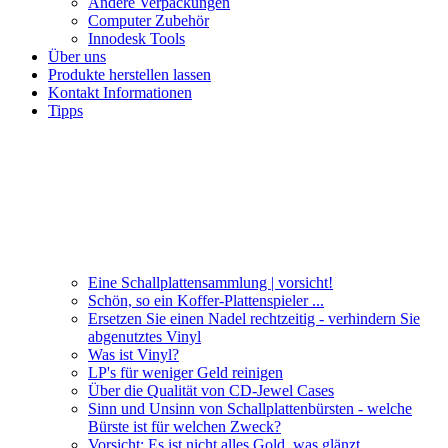
Andere Verpackungen
Computer Zubehör
Innodesk Tools
Über uns
Produkte herstellen lassen
Kontakt Informationen
Tipps
Eine Schallplattensammlung | vorsicht!
Schön, so ein Koffer-Plattenspieler ...
Ersetzen Sie einen Nadel rechtzeitig - verhindern Sie
abgenutztes Vinyl
Was ist Vinyl?
LP's für weniger Geld reinigen
Über die Qualität von CD-Jewel Cases
Sinn und Unsinn von Schallplattenbürsten - welche
Bürste ist für welchen Zweck?
Vorsicht: Es ist nicht alles Gold, was glänzt