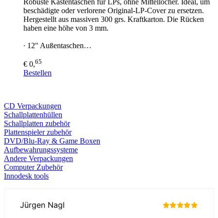
Robuste Kastentaschen für LPs, ohne Mittellöcher. Ideal, um
beschädigte oder verlorene Original-LP-Cover zu ersetzen.
Hergestellt aus massiven 300 grs. Kraftkarton. Die Rücken
haben eine höhe von 3 mm.
∙ 12" Außentaschen…
65
€ 0,
Bestellen
CD Verp
ackungen
Schallplattenhüllen
Schallplatten zubehör
Plattenspieler zubehör
DVD/Blu-Ray & Game
Boxen
Aufbewahrungssysteme
Andere Verpackungen
Computer Zubehör
Innodesk tools