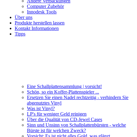
Andere Verpackungen
Computer Zubehör
Innodesk Tools
Über uns
Produkte herstellen lassen
Kontakt Informationen
Tipps
Eine Schallplattensammlung | vorsicht!
Schön, so ein Koffer-Plattenspieler ...
Ersetzen Sie einen Nadel rechtzeitig - verhindern Sie
abgenutztes Vinyl
Was ist Vinyl?
LP's für weniger Geld reinigen
Über die Qualität von CD-Jewel Cases
Sinn und Unsinn von Schallplattenbürsten - welche
Bürste ist für welchen Zweck?
Vorsicht: Es ist nicht alles Gold, was glänzt