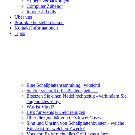
Andere Verpackungen
Computer Zubehör
Innodesk Tools
Über uns
Produkte herstellen lassen
Kontakt Informationen
Tipps
Eine Schallplattensammlung | vorsicht!
Schön, so ein Koffer-Plattenspieler ...
Ersetzen Sie einen Nadel rechtzeitig - verhindern Sie
abgenutztes Vinyl
Was ist Vinyl?
LP's für weniger Geld reinigen
Über die Qualität von CD-Jewel Cases
Sinn und Unsinn von Schallplattenbürsten - welche
Bürste ist für welchen Zweck?
Vorsicht: Es ist nicht alles Gold, was glänzt