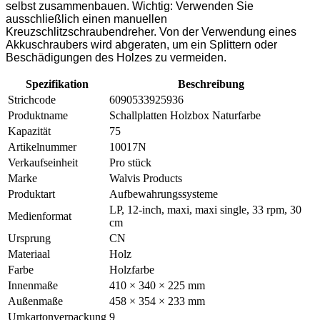
selbst zusammenbauen. Wichtig: Verwenden Sie
ausschließlich einen manuellen
Kreuzschlitzschraubendreher. Von der Verwendung eines
Akkuschraubers wird abgeraten, um ein Splittern oder
Beschädigungen des Holzes zu vermeiden.
Spezifikation
Beschreibung
Strichcode
6090533925936
Produktname
Schallplatten Holzbox Naturfarbe
Kapazität
75
Artikelnummer
10017N
Verkaufseinheit
Pro stück
Marke
Walvis Products
Produktart
Aufbewahrungssysteme
LP, 12-inch, maxi, maxi single, 33 rpm, 30
Medienformat
cm
Ursprung
CN
Materiaal
Holz
Farbe
Holzfarbe
Innenmaße
410 × 340 × 225 mm
Außenmaße
458 × 354 × 233 mm
Umkartonverpackung
9