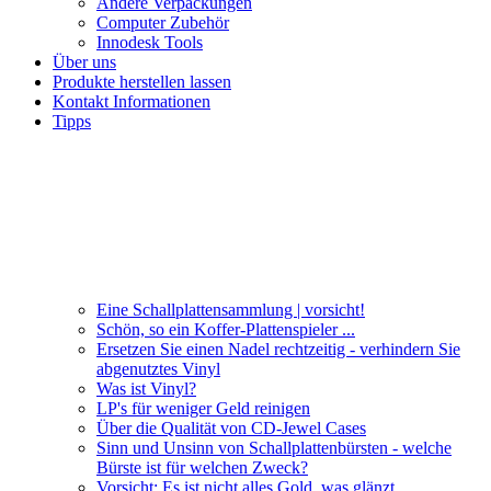
Andere Verpackungen
Computer Zubehör
Innodesk Tools
Über uns
Produkte herstellen lassen
Kontakt Informationen
Tipps
Eine Schallplattensammlung | vorsicht!
Schön, so ein Koffer-Plattenspieler ...
Ersetzen Sie einen Nadel rechtzeitig - verhindern Sie
abgenutztes Vinyl
Was ist Vinyl?
LP's für weniger Geld reinigen
Über die Qualität von CD-Jewel Cases
Sinn und Unsinn von Schallplattenbürsten - welche
Bürste ist für welchen Zweck?
Vorsicht: Es ist nicht alles Gold, was glänzt