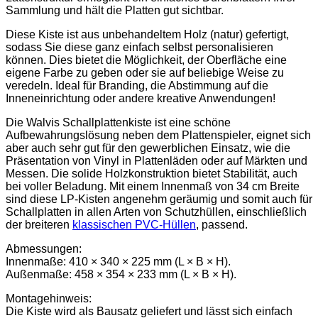
Sammlung und hält die Platten gut sichtbar.
Diese Kiste ist aus unbehandeltem Holz (natur) gefertigt,
sodass Sie diese ganz einfach selbst personalisieren
können. Dies bietet die Möglichkeit, der Oberfläche eine
eigene Farbe zu geben oder sie auf beliebige Weise zu
veredeln. Ideal für Branding, die Abstimmung auf die
Inneneinrichtung oder andere kreative Anwendungen!
Die Walvis Schallplattenkiste ist eine schöne
Aufbewahrungslösung neben dem Plattenspieler, eignet sich
aber auch sehr gut für den gewerblichen Einsatz, wie die
Präsentation von Vinyl in Plattenläden oder auf Märkten und
Messen. Die solide Holzkonstruktion bietet Stabilität, auch
bei voller Beladung. Mit einem Innenmaß von 34 cm Breite
sind diese LP-Kisten angenehm geräumig und somit auch für
Schallplatten in allen Arten von Schutzhüllen, einschließlich
der breiteren
klassischen PVC-Hüllen
, passend.
Abmessungen:
Innenmaße: 410 × 340 × 225 mm (L × B × H).
Außenmaße: 458 × 354 × 233 mm (L × B × H).
Montagehinweis:
Die Kiste wird als Bausatz geliefert und lässt sich einfach