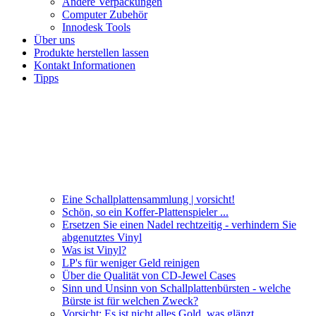
Andere Verpackungen
Computer Zubehör
Innodesk Tools
Über uns
Produkte herstellen lassen
Kontakt Informationen
Tipps
Eine Schallplattensammlung | vorsicht!
Schön, so ein Koffer-Plattenspieler ...
Ersetzen Sie einen Nadel rechtzeitig - verhindern Sie
abgenutztes Vinyl
Was ist Vinyl?
LP's für weniger Geld reinigen
Über die Qualität von CD-Jewel Cases
Sinn und Unsinn von Schallplattenbürsten - welche
Bürste ist für welchen Zweck?
Vorsicht: Es ist nicht alles Gold, was glänzt