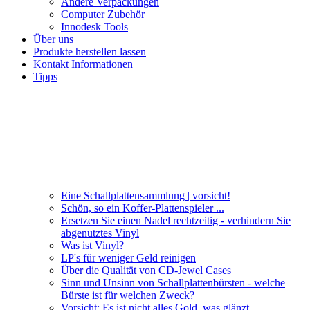
Andere Verpackungen
Computer Zubehör
Innodesk Tools
Über uns
Produkte herstellen lassen
Kontakt Informationen
Tipps
Eine Schallplattensammlung | vorsicht!
Schön, so ein Koffer-Plattenspieler ...
Ersetzen Sie einen Nadel rechtzeitig - verhindern Sie
abgenutztes Vinyl
Was ist Vinyl?
LP's für weniger Geld reinigen
Über die Qualität von CD-Jewel Cases
Sinn und Unsinn von Schallplattenbürsten - welche
Bürste ist für welchen Zweck?
Vorsicht: Es ist nicht alles Gold, was glänzt