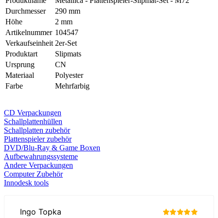
Produktname
Metallica - Plattenspieler-Slipmat-Set - M72
Durchmesser
290 mm
Höhe
2 mm
Artikelnummer
104547
Verkaufseinheit
2er-Set
Produktart
Slipmats
Ursprung
CN
Materiaal
Polyester
Farbe
Mehrfarbig
CD Verp
ackungen
Schallplattenhüllen
Schallplatten zubehör
Plattenspieler zubehör
DVD/Blu-Ray & Game
Boxen
Aufbewahrungssysteme
Andere Verpackungen
Computer Zubehör
Innodesk tools