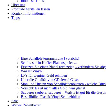
Innodesk Tools
Über uns
Produkte herstellen lassen
Kontakt Informationen
Tipps
Eine Schallplattensammlung | vorsicht!
Schön, so ein Koffer-Plattenspieler ...
Ersetzen Sie einen Nadel rechtzeitig - verhindern Sie ab
Was ist Vinyl?
LP's für weniger Geld reinigen
Über die Qualität von CD-Jewel Cases
Sinn und Unsinn von Schallplattenbürsten - welche Bürs
Vorsicht: Es ist nicht alles Gold, was glänzt
Sauberer sauberer sauberer – Walvis ist gut für die Gesun
Bestellhilfe | Plastik-Vinyl-Schutzhüllen
Sale
Walvis Rabattboxen