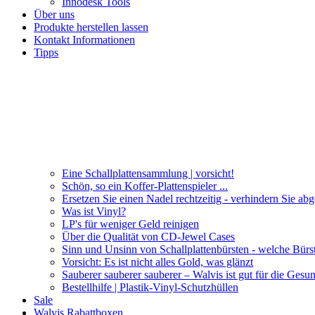
Innodesk Tools
Über uns
Produkte herstellen lassen
Kontakt Informationen
Tipps
Eine Schallplattensammlung | vorsicht!
Schön, so ein Koffer-Plattenspieler ...
Ersetzen Sie einen Nadel rechtzeitig - verhindern Sie ab
Was ist Vinyl?
LP's für weniger Geld reinigen
Über die Qualität von CD-Jewel Cases
Sinn und Unsinn von Schallplattenbürsten - welche Bürs
Vorsicht: Es ist nicht alles Gold, was glänzt
Sauberer sauberer sauberer – Walvis ist gut für die Gesun
Bestellhilfe | Plastik-Vinyl-Schutzhüllen
Sale
Walvis Rabattboxen