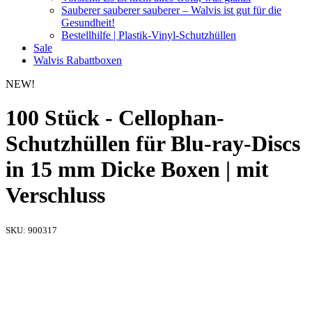
Sauberer sauberer sauberer – Walvis ist gut für die
Gesundheit!
Bestellhilfe | Plastik-Vinyl-Schutzhüllen
Sale
Walvis Rabattboxen
NEW!
100 Stück - Cellophan-
Schutzhüllen für Blu-ray-Discs
in 15 mm Dicke Boxen | mit
Verschluss
SKU:
900317