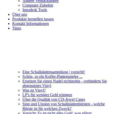
Andere Verpackungen
Computer Zubehör
Innodesk Tools
Über uns
Produkte herstellen lassen
Kontakt Informationen
Tipps
Eine Schallplattensammlung | vorsicht!
Schön, so ein Koffer-Plattenspieler ...
Ersetzen Sie einen Nadel rechtzeitig - verhindern Sie
abgenutztes Vinyl
Was ist Vinyl?
LP's für weniger Geld reinigen
Über die Qualität von CD-Jewel Cases
Sinn und Unsinn von Schallplattenbürsten - welche
Bürste ist für welchen Zweck?
Vorsicht: Es ist nicht alles Gold, was glänzt