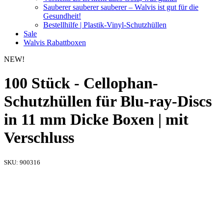
Sauberer sauberer sauberer – Walvis ist gut für die
Gesundheit!
Bestellhilfe | Plastik-Vinyl-Schutzhüllen
Sale
Walvis Rabattboxen
NEW!
100 Stück - Cellophan-
Schutzhüllen für Blu-ray-Discs
in 11 mm Dicke Boxen | mit
Verschluss
SKU:
900316