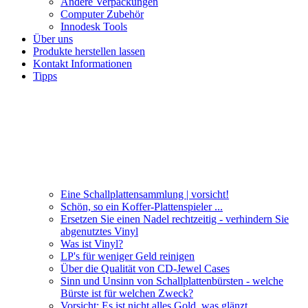
Andere Verpackungen
Computer Zubehör
Innodesk Tools
Über uns
Produkte herstellen lassen
Kontakt Informationen
Tipps
Eine Schallplattensammlung | vorsicht!
Schön, so ein Koffer-Plattenspieler ...
Ersetzen Sie einen Nadel rechtzeitig - verhindern Sie
abgenutztes Vinyl
Was ist Vinyl?
LP's für weniger Geld reinigen
Über die Qualität von CD-Jewel Cases
Sinn und Unsinn von Schallplattenbürsten - welche
Bürste ist für welchen Zweck?
Vorsicht: Es ist nicht alles Gold, was glänzt