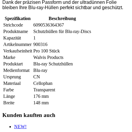
Dank der präzisen Passform und der ultradünnen Folie
bleiben Ihre Blu-ray-Hüllen perfekt sichtbar und geschützt.
Spezifikation
Beschreibung
Strichcode
6090536364367
Produktname
Schutzhüllen für Blu-ray-Discs
Kapazität
1
Artikelnummer
900316
Verkaufseinheit
Pro 100 Stück
Marke
Walvis Products
Produktart
Blu-ray Schutzhüllen
Medienformat
Blu-ray
Ursprung
CN
Materiaal
Cellophan
Farbe
Transparent
Länge
176 mm
Breite
148 mm
Kunden kauften auch
NEW!