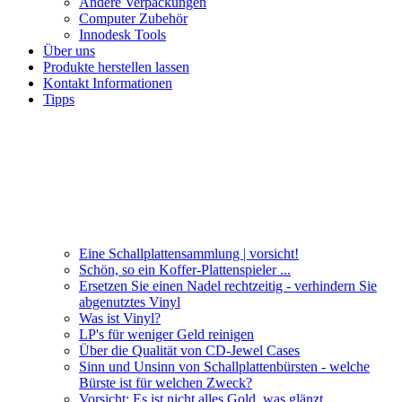
Andere Verpackungen
Computer Zubehör
Innodesk Tools
Über uns
Produkte herstellen lassen
Kontakt Informationen
Tipps
Eine Schallplattensammlung | vorsicht!
Schön, so ein Koffer-Plattenspieler ...
Ersetzen Sie einen Nadel rechtzeitig - verhindern Sie
abgenutztes Vinyl
Was ist Vinyl?
LP's für weniger Geld reinigen
Über die Qualität von CD-Jewel Cases
Sinn und Unsinn von Schallplattenbürsten - welche
Bürste ist für welchen Zweck?
Vorsicht: Es ist nicht alles Gold, was glänzt