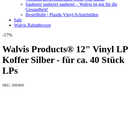
Sauberer sauberer sauberer – Walvis ist gut für die
Gesundheit!
Bestellhilfe | Plastik-Vinyl-Schutzhüllen
Sale
Walvis Rabattboxen
-17%
Walvis Products® 12" Vinyl LP
Koffer Silber - für ca. 40 Stück
LPs
SKU:
20040S