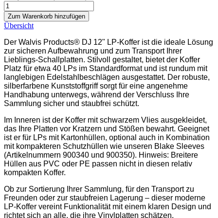
Zum Warenkorb hinzufügen
Übersicht
Der Walvis Products® DJ 12" LP-Koffer ist die ideale Lösung
zur sicheren Aufbewahrung und zum Transport Ihrer
Lieblings-Schallplatten. Stilvoll gestaltet, bietet der Koffer
Platz für etwa 40 LPs im Standardformat und ist rundum mit
langlebigen Edelstahlbeschlägen ausgestattet. Der robuste,
silberfarbene Kunststoffgriff sorgt für eine angenehme
Handhabung unterwegs, während der Verschluss Ihre
Sammlung sicher und staubfrei schützt.
Im Inneren ist der Koffer mit schwarzem Vlies ausgekleidet,
das Ihre Platten vor Kratzern und Stößen bewahrt. Geeignet
ist er für LPs mit Kartonhüllen, optional auch in Kombination
mit kompakteren Schutzhüllen wie unseren Blake Sleeves
(Artikelnummern 900340 und 900350). Hinweis: Breitere
Hüllen aus PVC oder PE passen nicht in diesen relativ
kompakten Koffer.
Ob zur Sortierung Ihrer Sammlung, für den Transport zu
Freunden oder zur staubfreien Lagerung – dieser moderne
LP-Koffer vereint Funktionalität mit einem klaren Design und
richtet sich an alle, die ihre Vinylplatten schätzen.